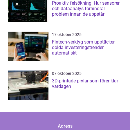
Proaktiv felsökning: Hur sensorer
och dataanalys förhindrar
problem innan de uppstår
17 oktober 2025
Fintech-verktyg som upptäcker
dolda investeringstrender
automatiskt
07 oktober 2025
3D-printade prylar som förenklar
vardagen
Adress