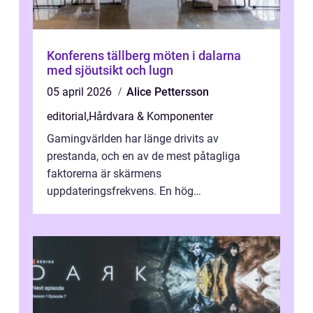
Konferens tällberg möten i dalarna
med sjöutsikt och lugn
05 april 2026
Alice Pettersson
editorial
,
Hårdvara & Komponenter
Gamingvärlden har länge drivits av
prestanda, och en av de mest påtagliga
faktorerna är skärmens
uppdateringsfrekvens. En hög
uppdateringsfrekvens gör att bilden p&...