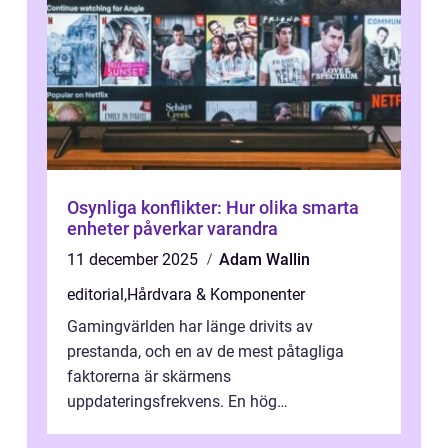
Osynliga konflikter: Hur olika smarta
enheter påverkar varandra
11 december 2025
Adam Wallin
editorial
,
Hårdvara & Komponenter
Gamingvärlden har länge drivits av
prestanda, och en av de mest påtagliga
faktorerna är skärmens
uppdateringsfrekvens. En hög
uppdateringsfrekvens gör att bilden p&...