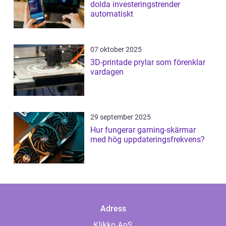
dolda investeringstrender
automatiskt
07 oktober 2025
3D-printade prylar som förenklar
vardagen
29 september 2025
Hur fungerar gaming-skärmar
med hög uppdateringsfrekvens?
Adress