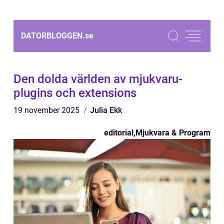
DATORBLOGGEN.
se
Den dolda världen av mjukvaru-
plugins och extensions
19 november 2025
Julia Ekk
editorial
,
Mjukvara & Program