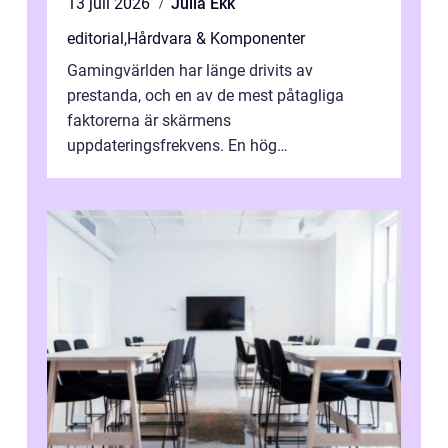
13 juli 2026
Julia Ekk
editorial
,
Hårdvara & Komponenter
Gamingvärlden har länge drivits av
prestanda, och en av de mest påtagliga
faktorerna är skärmens
uppdateringsfrekvens. En hög
uppdateringsfrekvens gör att bilden p&...