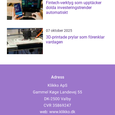
Fintech-verktyg som upptäcker
dolda investeringstrender
automatiskt
07 oktober 2025
3D-printade prylar som förenklar
vardagen
Adress
web:
www.klikko.dk