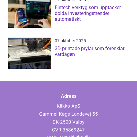
Fintech-verktyg som upptäcker
dolda investeringstrender
automatiskt
07 oktober 2025
3D-printade prylar som förenklar
vardagen
Adress