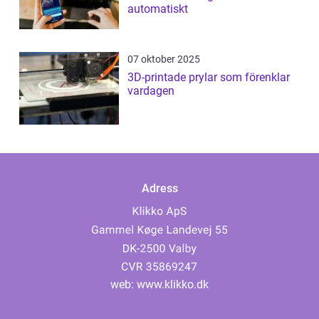
automatiskt
07 oktober 2025
3D-printade prylar som förenklar
vardagen
Adress
web:
www.klikko.dk