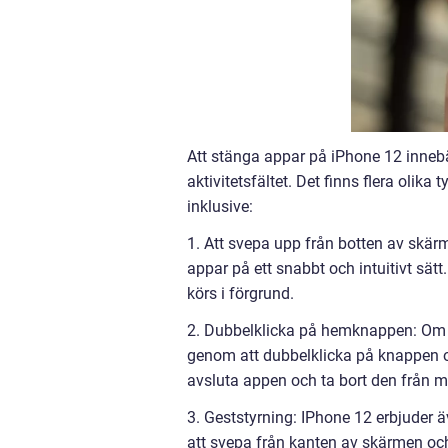
Att stänga appar på iPhone 12 innebär
aktivitetsfältet. Det finns flera olik
inklusive:
1. Att svepa upp från botten av skä
appar på ett snabbt och intuitivt sä
körs i förgrund.
2. Dubbelklicka på hemknappen: Om 
genom att dubbelklicka på knappen o
avsluta appen och ta bort den från 
3. Geststyrning: IPhone 12 erbjuder 
att svepa från kanten av skärmen och