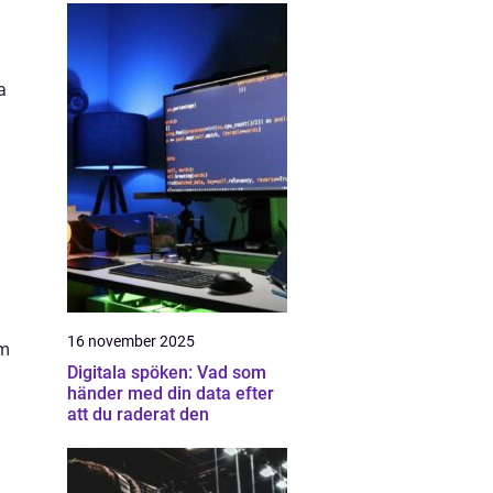
a
16 november 2025
om
Digitala spöken: Vad som
händer med din data efter
att du raderat den