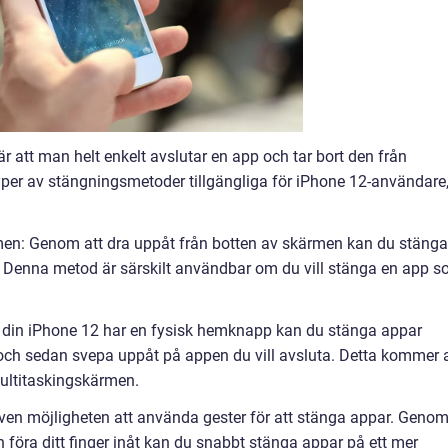
 att man helt enkelt avslutar en app och tar bort den från
a typer av stängningsmetoder tillgängliga för iPhone 12-användare
rmen: Genom att dra uppåt från botten av skärmen kan du stänga
tt. Denna metod är särskilt användbar om du vill stänga en app 
din iPhone 12 har en fysisk hemknapp kan du stänga appar
ch sedan svepa uppåt på appen du vill avsluta. Detta kommer a
multitaskingskärmen.
även möjligheten att använda gester för att stänga appar. Geno
 föra ditt finger inåt kan du snabbt stänga appar på ett mer