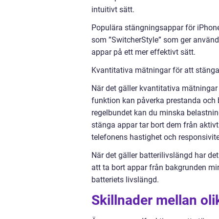
intuitivt sätt.
Populära stängningsappar för iPhone
som ”SwitcherStyle” som ger användar
appar på ett mer effektivt sätt.
Kvantitativa mätningar för att stäng
När det gäller kvantitativa mätningar
funktion kan påverka prestanda och b
regelbundet kan du minska belastning
stänga appar tar bort dem från akti
telefonens hastighet och responsivite
När det gäller batterilivslängd har de
att ta bort appar från bakgrunden mi
batteriets livslängd.
Skillnader mellan ol