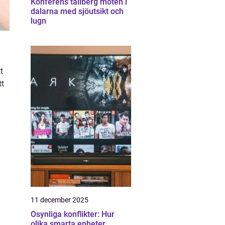
Konferens tällberg möten i
dalarna med sjöutsikt och
lugn
t
tt
11 december 2025
Osynliga konflikter: Hur
olika smarta enheter