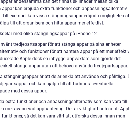
appar är densamma kan det finnas skillnader mellan olika
 appar kan erbjuda extra funktioner och anpassningsalternativ
e. Till exempel kan vissa stängningsappar erbjuda möjligheten at
älpa till att organisera och hitta appar mer effektivt.
ckdelar med olika stängningsappar på iPhone 12
nvänt tredjepartsappar för att stänga appar på sina enheter.
ternativ och funktioner för att hantera appar på ett mer effekti
roducerade Apple dock en inbyggd appväxlare som gjorde det
 enkelt stänga appar utan att behöva använda tredjepartsappar.
stängningsappar är att de är enkla att använda och pålitliga. 
edjepartsappar och kan hjälpa till att förhindra eventuella
ppade med dessa appar.
da extra funktioner och anpassningsalternativ som kan vara till
en mer avancerad apphantering. Det är viktigt att notera att App
a funktioner, så det kan vara värt att utforska dessa innan man