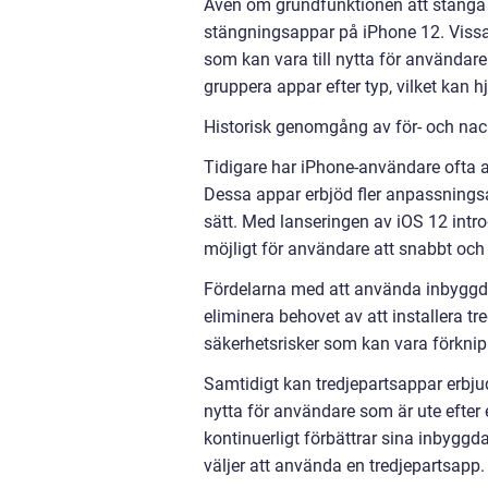
Även om grundfunktionen att stänga 
stängningsappar på iPhone 12. Vissa
som kan vara till nytta för användar
gruppera appar efter typ, vilket kan hj
Historisk genomgång av för- och na
Tidigare har iPhone-användare ofta a
Dessa appar erbjöd fler anpassningsal
sätt. Med lanseringen av iOS 12 int
möjligt för användare att snabbt och
Fördelarna med att använda inbyggda 
eliminera behovet av att installera tr
säkerhetsrisker som kan vara förkni
Samtidigt kan tredjepartsappar erbju
nytta för användare som är ute efter 
kontinuerligt förbättrar sina inbyggd
väljer att använda en tredjepartsapp.