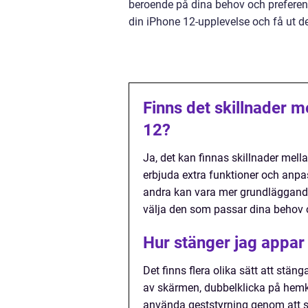
beroende på dina behov och preferen
din iPhone 12-upplevelse och få ut d
Finns det skillnader 
12?
Ja, det kan finnas skillnader mel
erbjuda extra funktioner och anpa
andra kan vara mer grundläggande i
välja den som passar dina behov o
Hur stänger jag appar
Det finns flera olika sätt att stä
av skärmen, dubbelklicka på hemk
använda geststyrning genom att sv