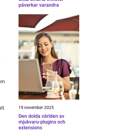
påverkar varandra
,
som
19 november 2025
tt
Den dolda världen av
mjukvaru-plugins och
m
extensions