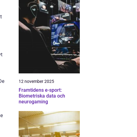
t
vt
De
12 november 2025
Framtidens e-sport:
Biometriska data och
neurogaming
le