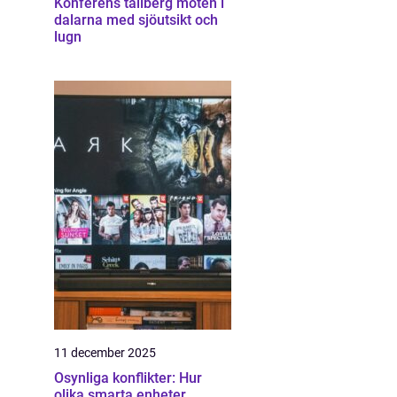
Konferens tällberg möten i
dalarna med sjöutsikt och
lugn
11 december 2025
Osynliga konflikter: Hur
olika smarta enheter