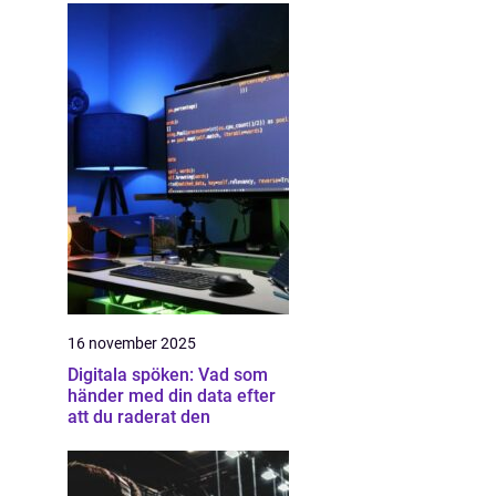
16 november 2025
Digitala spöken: Vad som
händer med din data efter
att du raderat den