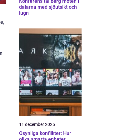
Konferens tällberg möten i
dalarna med sjöutsikt och
lugn
e,
-
en
11 december 2025
Osynliga konflikter: Hur
olika smarta enheter