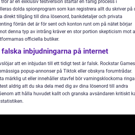
tror är en exklusiv testversion startar en farlig process i
lleras dolda spionprogram som kan registrera allt du skriver på d
 direkt tillgång till dina lösenord, bankdetaljer och privata
nting förrän det är för sent och konton runt om på nätet börjar
mot denna typ av intrång kräver en stor portion skepticism mot a
tformarnas officiella butiker.
alska inbjudningarna på internet
löjar att en inbjudan till ett tidigt test är falsk. Rockstar Games
umpmässiga popup-annonser på Tiktok eller obskyra forumtrådar.
 märklig ut eller innehåller stavfel bör varningsklockorna ringa
est aldrig att du ska dela med dig av dina lösenord till andra
et. Genom att hålla huvudet kallt och granska avsändaren kritiskt k
statistiken.