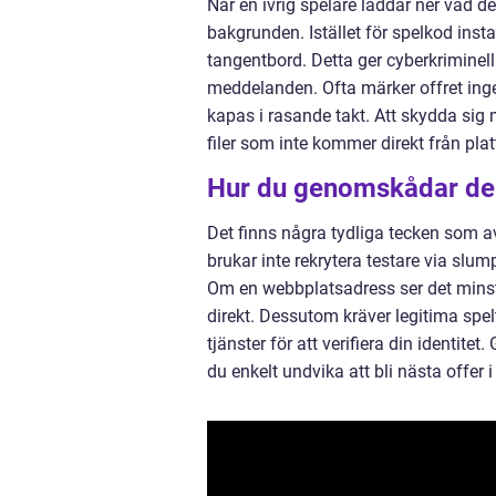
När en ivrig spelare laddar ner vad de 
bakgrunden. Istället för spelkod insta
tangentbord. Detta ger cyberkriminella
meddelanden. Ofta märker offret inge
kapas i rasande takt. Att skydda sig 
filer som inte kommer direkt från plat
Hur du genomskådar de f
Det finns några tydliga tecken som avs
brukar inte rekrytera testare via sl
Om en webbplatsadress ser det minsta
direkt. Dessutom kräver legitima spelt
tjänster för att verifiera din identit
du enkelt undvika att bli nästa offer i 