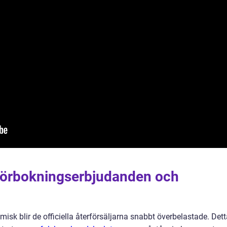
” förbokningserbjudanden och
misk blir de officiella återförsäljarna snabbt överbelastade. Det