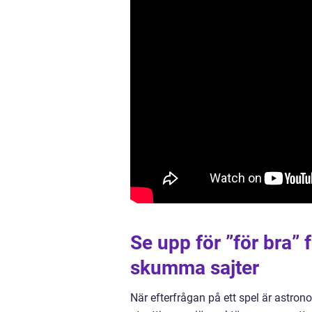
Se upp för ”för bra
skumma sajter
När efterfrågan på ett spel är astrono