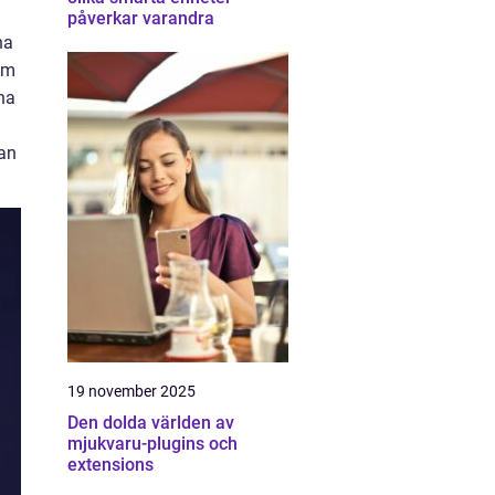
påverkar varandra
na
 Om
nna
dan
19 november 2025
Den dolda världen av
mjukvaru-plugins och
extensions