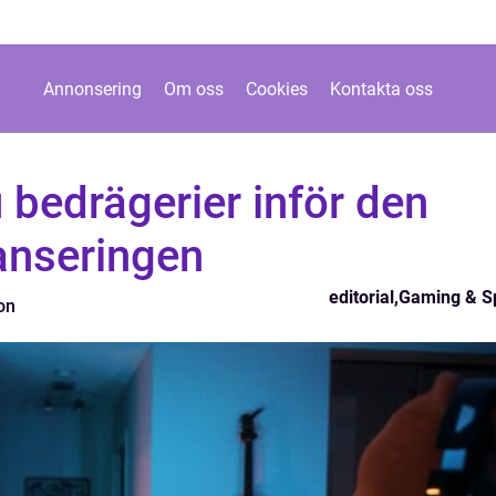
Annonsering
Om oss
Cookies
Kontakta oss
 bedrägerier inför den
anseringen
editorial
,
Gaming & S
on