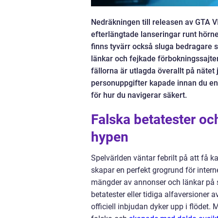
Nedräkningen till releasen av GTA VI 
efterlängtade lanseringar runt hörn
finns tyvärr också sluga bedragare so
länkar och fejkade förbokningssajter 
fällorna är utlagda överallt på nätet 
personuppgifter kapade innan du ens h
för hur du navigerar säkert.
Falska betatester och 
hypen
Spelvärlden väntar febrilt på att få 
skapar en perfekt grogrund för intern
mängder av annonser och länkar på s
betatester eller tidiga alfaversioner a
officiell inbjudan dyker upp i flödet.