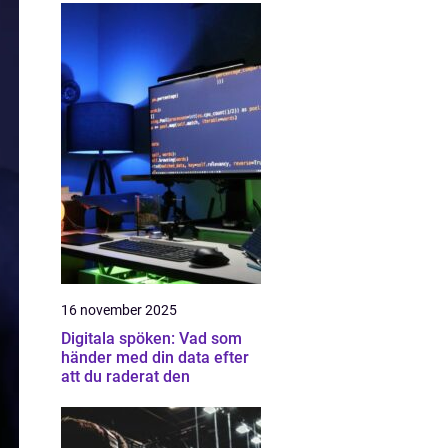
16 november 2025
Digitala spöken: Vad som
händer med din data efter
att du raderat den