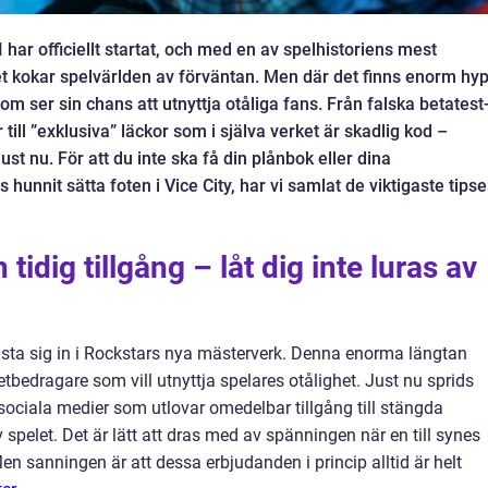
har officiellt startat, och med en av spelhistoriens mest
et kokar spelvärlden av förväntan. Men där det finns enorm hyp
m ser sin chans att utnyttja otåliga fans. Från falska betatest
till ”exklusiva” läckor som i själva verket är skadlig kod –
just nu. För att du inte ska få din plånbok eller dina
unnit sätta foten i Vice City, har vi samlat de viktigaste tips
tidig tillgång – låt dig inte luras av
kasta sig in i Rockstars nya mästerverk. Denna enorma längtan
etbedragare som vill utnyttja spelares otålighet. Just nu sprids
ociala medier som utlovar omedelbar tillgång till stängda
v spelet. Det är lätt att dras med av spänningen när en till synes
 Men sanningen är att dessa erbjudanden i princip alltid är helt