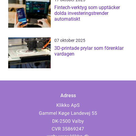
Fintech-verktyg som upptäcker
dolda investeringstrender
automatiskt
07 oktober 2025
3D-printade prylar som förenklar
vardagen
Adress