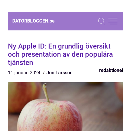
DATORBLOGGEN.
se
Ny Apple ID: En grundlig översikt
och presentation av den populära
tjänsten
redaktionel
11 januari 2024
Jon Larsson