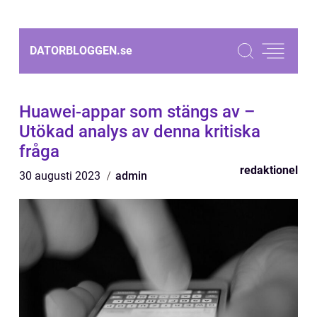
DATORBLOGGEN.
se
Huawei-appar som stängs av –
Utökad analys av denna kritiska
fråga
redaktionel
30 augusti 2023
admin