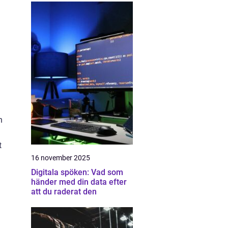
n
t
16 november 2025
Digitala spöken: Vad som
händer med din data efter
att du raderat den