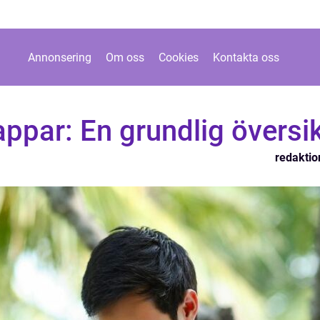
Annonsering
Om oss
Cookies
Kontakta oss
appar: En grundlig översi
redaktio