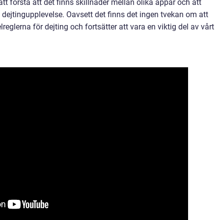
 att förstå att det finns skillnader mellan olika appar och att
dejtingupplevelse. Oavsett det finns det ingen tvekan om att
reglerna för dejting och fortsätter att vara en viktig del av vårt