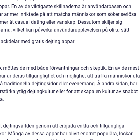
appar. En av de viktigaste skillnaderna är användarbasen och
ar är mer inriktade på att matcha människor som söker seriösa
mer åt casual dating eller vänskap. Dessutom skiljer sig
parna, vilket kan påverka användarupplevelsen på olika sätt.
ackdelar med gratis dejting appar
pp, möttes de med både förväntningar och skeptik. En av de mest
 är deras tillgänglighet och möjlighet att träffa människor ut
å traditionella dejtingsidor eller evenemang. Å andra sidan, har
örstärka ytlig dejtingkultur eller för att skapa en kultur av snabbt
a.
at dejtingvärlden genom att erbjuda enkla och tillgängliga
skor. Många av dessa appar har blivit enormt populära, lockar