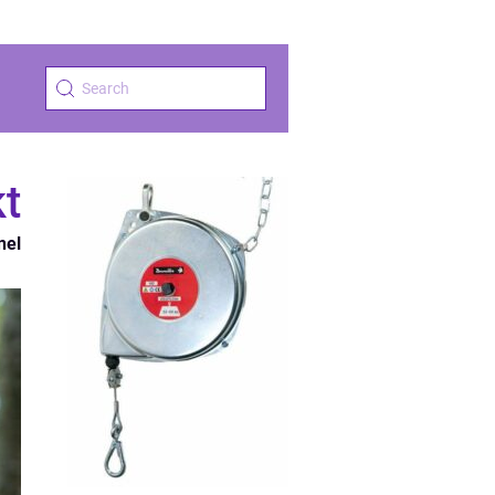
kt
nel