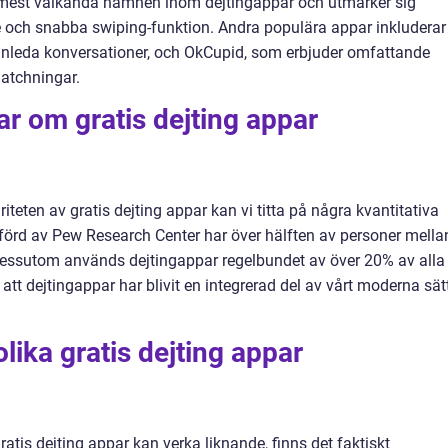
de mest välkända namnen inom dejtingappar och utmärker sig
och snabba swiping-funktion. Andra populära appar inkluderar
inleda konversationer, och OkCupid, som erbjuder omfattande
matchningar.
ar om gratis dejting appar
teten av gratis dejting appar kan vi titta på några kvantitativa
förd av Pew Research Center har över hälften av personer mella
Dessutom används dejtingappar regelbundet av över 20% av alla
 att dejtingappar har blivit en integrerad del av vårt moderna sät
lika gratis dejting appar
tis dejting appar kan verka liknande, finns det faktiskt