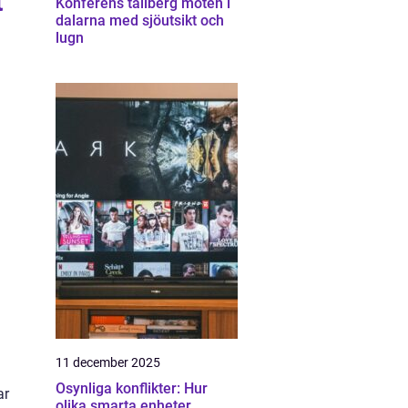
t
Konferens tällberg möten i
dalarna med sjöutsikt och
lugn
11 december 2025
Osynliga konflikter: Hur
ar
olika smarta enheter