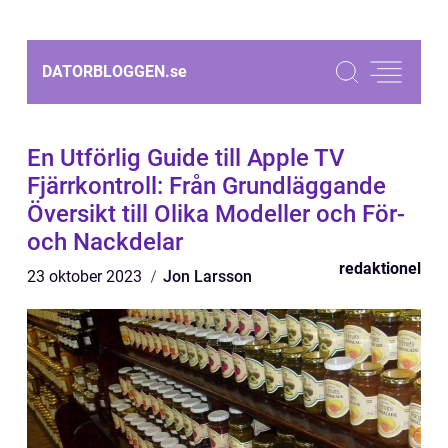
DATORBLOGGEN.
se
En Utförlig Guide till Apple TV
Fjärrkontroll: Från Grundläggande
Översikt till Olika Modeller och För-
och Nackdelar
redaktionel
23 oktober 2023
Jon Larsson