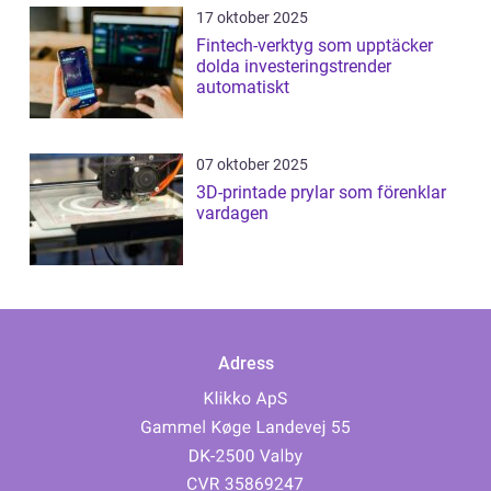
17 oktober 2025
Fintech-verktyg som upptäcker
dolda investeringstrender
automatiskt
07 oktober 2025
3D-printade prylar som förenklar
vardagen
Adress