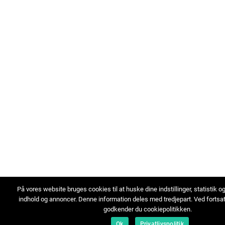
På vores website bruges cookies til at huske dine indstillinger, statistik o
indhold og annoncer. Denne information deles med tredjepart. Ved fortsa
godkender du cookiepolitikken.
Ok
Privatlivspolitik