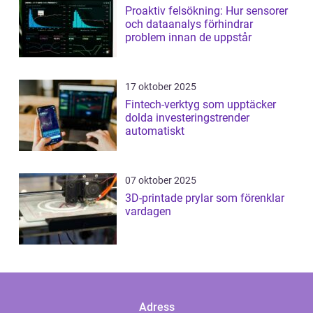
Proaktiv felsökning: Hur sensorer
och dataanalys förhindrar
problem innan de uppstår
17 oktober 2025
Fintech-verktyg som upptäcker
dolda investeringstrender
automatiskt
07 oktober 2025
3D-printade prylar som förenklar
vardagen
Adress