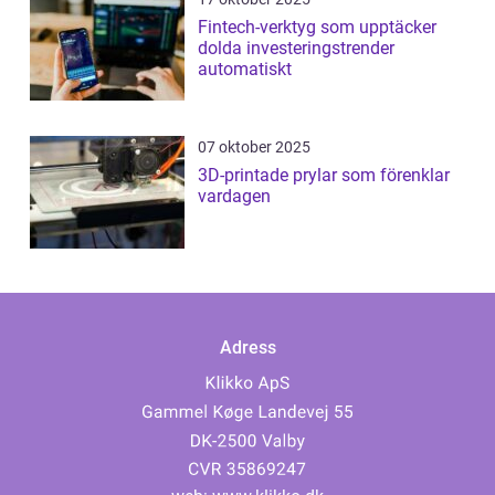
Fintech-verktyg som upptäcker
dolda investeringstrender
automatiskt
07 oktober 2025
3D-printade prylar som förenklar
vardagen
Adress