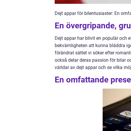
Dejt appar för bilentusiaster: En omf
En övergripande, grun
Dejt appar har blivit en populär och 
bekvämligheten att kunna bläddra ige
förändrat sättet vi söker efter romant
också delar deras passion för bilar o
världar av dejt appar och se vilka möj
En omfattande presen