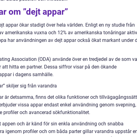
ar om ”dejt appar”
jt appar ökar stadigt över hela världen. Enligt en ny studie från
v amerikanska vuxna och 12% av amerikanska tonåringar aktiv
Europa har användningen av dejt appar också ökat markant under 
ating Association (ODA) använde över en tredjedel av de som va
 att hitta en partner. Dessa siffror visar på den ökande
 appar i dagens samhälle.
r” skiljer sig från varandra
ar är detsamma, finns det olika funktioner och tillvägagångssätt
l erbjuder vissa appar endast enkel användning genom svepning,
 profiler och avancerad sökfunktionalitet.
t appen och är känd för sin enkla användning och snabba
a igenom profiler och om båda parter gillar varandra uppstår e