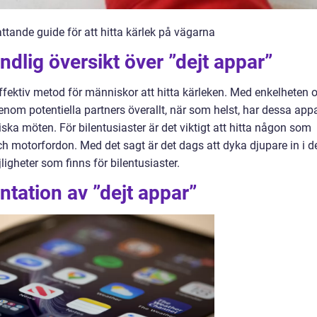
attande guide för att hitta kärlek på vägarna
dlig översikt över ”dejt appar”
effektiv metod för människor att hitta kärleken. Med enkelheten 
nom potentiella partners överallt, när som helst, har dessa app
iska möten. För bilentusiaster är det viktigt att hitta någon som
ch motorfordon. Med det sagt är det dags att dyka djupare in i d
ligheter som finns för bilentusiaster.
tation av ”dejt appar”