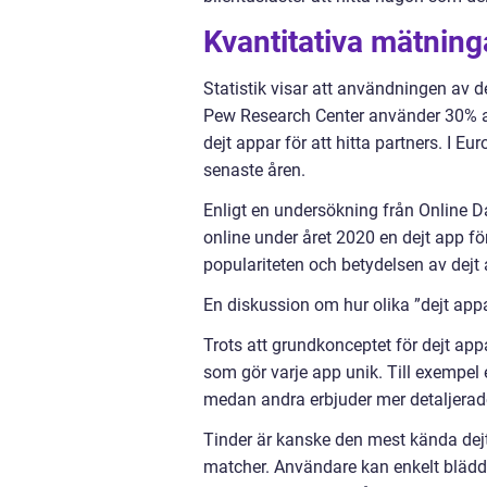
Kvantitativa mätning
Statistik visar att användningen av de
Pew Research Center använder 30% a
dejt appar för att hitta partners. I 
senaste åren.
Enligt en undersökning från Online D
online under året 2020 en dejt app för
populariteten och betydelsen av dejt
En diskussion om hur olika ”dejt appa
Trots att grundkonceptet för dejt app
som gör varje app unik. Till exempe
medan andra erbjuder mer detaljerade
Tinder är kanske den mest kända dej
matcher. Användare kan enkelt bläddr