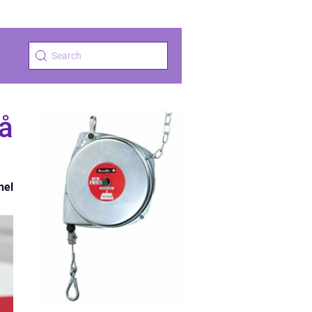
på
nel