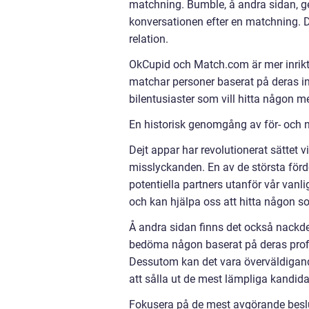
matchning. Bumble, å andra sidan, g
konversationen efter en matchning. De
relation.
OkCupid och Match.com är mer inrikt
matchar personer baserat på deras i
bilentusiaster som vill hitta någon m
En historisk genomgång av för- och n
Dejt appar har revolutionerat sättet v
misslyckanden. En av de största förd
potentiella partners utanför vår vanli
och kan hjälpa oss att hitta någon so
Å andra sidan finns det också nackdel
bedöma någon baserat på deras profil,
Dessutom kan det vara överväldigande
att sålla ut de mest lämpliga kandida
Fokusera på de mest avgörande besluts