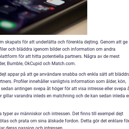
m skapats för att underlätta och förenkla dejting. Genom att ge
filer och bläddra igenom bilder och information om andra
attform för att hitta potentiella partners. Några av de mest
nder, Bumble, OkCupid och Match.com.
 dejt appar på att ge användare snabba och enkla sätt att bläddr
ners. Profiler innehåller vanligtvis information som ålder, kön,
sedan antingen svepa åt höger för att visa intresse eller svepa 
er gillar varandra inleds en matchning och de kan sedan inleda e
ika typer av människor och intressen. Det finns till exempel dejt
ötas och prata om sina älskade fordon. Detta gör det enklare fö
lar deras passion och intressen.