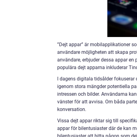
”Dejt appar” är mobilapplikationer so
användare möjligheten att skapa pro
användare, erbjuder dessa appar en pl
populära dejt apparna inkluderar Ti
I dagens digitala tidsålder fokuserar
igenom stora mängder potentiella part
intressen och bilder. Användarna kan 
vänster för att avvisa. Om båda part
konversation.
Vissa dejt appar riktar sig till specif
appar för bilentusiaster där de kan m
bilentusiaster att hitta någon som de