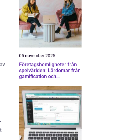
05 november 2025
Företagshemligheter från
 av
spelvärlden: Lärdomar från
gamification och
konkurrens
r
t