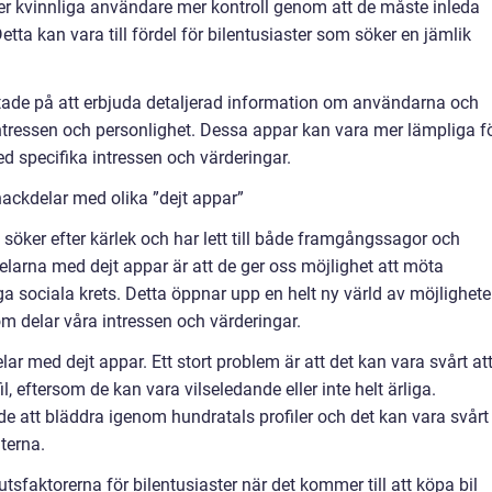
er kvinnliga användare mer kontroll genom att de måste inleda
tta kan vara till fördel för bilentusiaster som söker en jämlik
ade på att erbjuda detaljerad information om användarna och
ntressen och personlighet. Dessa appar kan vara mer lämpliga f
ed specifika intressen och värderingar.
ackdelar med olika ”dejt appar”
i söker efter kärlek och har lett till både framgångssagor och
elarna med dejt appar är att de ger oss möjlighet att möta
ga sociala krets. Detta öppnar upp en helt ny värld av möjlighete
m delar våra intressen och värderingar.
ar med dejt appar. Ett stort problem är att det kan vara svårt at
 eftersom de kan vara vilseledande eller inte helt ärliga.
 att bläddra igenom hundratals profiler och det kan vara svårt
terna.
faktorerna för bilentusiaster när det kommer till att köpa bil