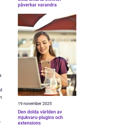
påverkar varandra
a
åt
n
19 november 2025
Den dolda världen av
mjukvaru-plugins och
r
extensions