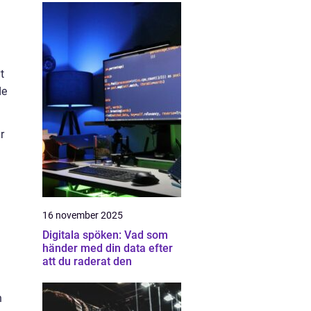
t
de
r
16 november 2025
Digitala spöken: Vad som
händer med din data efter
att du raderat den
n