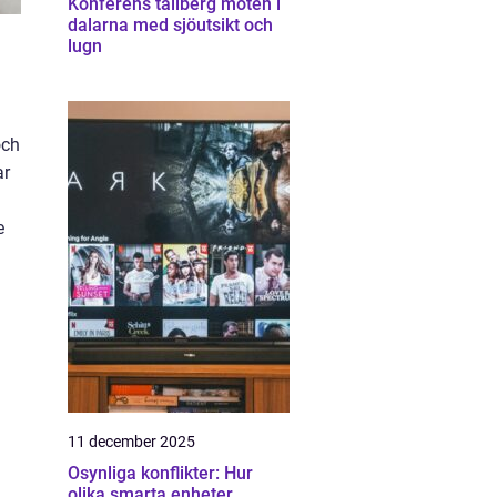
Konferens tällberg möten i
dalarna med sjöutsikt och
lugn
och
ar
e
11 december 2025
Osynliga konflikter: Hur
olika smarta enheter