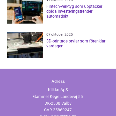
Fintech-verktyg som upptäcker
dolda investeringstrender
automatiskt
07 oktober 2025
3D-printade prylar som förenklar
vardagen
Adress