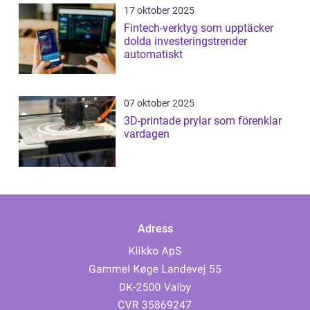
17 oktober 2025
Fintech-verktyg som upptäcker
dolda investeringstrender
automatiskt
07 oktober 2025
3D-printade prylar som förenklar
vardagen
Adress