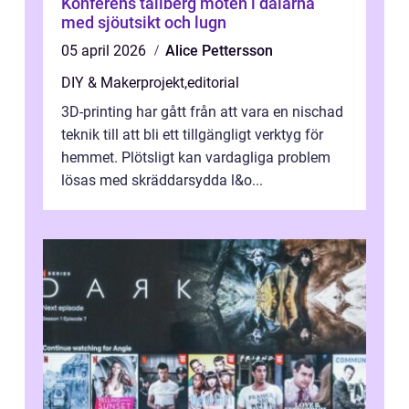
Konferens tällberg möten i dalarna
med sjöutsikt och lugn
05 april 2026
Alice Pettersson
DIY & Makerprojekt
,
editorial
3D-printing har gått från att vara en nischad
teknik till att bli ett tillgängligt verktyg för
hemmet. Plötsligt kan vardagliga problem
lösas med skräddarsydda l&o...