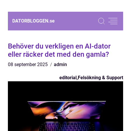
DATORBLOGGEN.
se
Behöver du verkligen en AI-dator
eller räcker det med den gamla?
08 september 2025
admin
editorial
,
Felsökning & Support