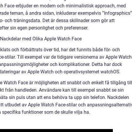
tch Face erbjuder en modern och minimalistisk approach, med
serade teman, å andra sidan, inkluderar exempelvis ”Infographics”
o- och träningsdata. Det är dessa skillnader som gör att
ter sin egen personlighet och preferenser.
 Nackdelar med Olika Apple Watch Face
ts och förbättrats över tid, har det funnits både för- och
-stilar. Till exempel var de tidigare versionerna av Apple Watch
anpassningsmöjligheter och komplikationer. Detta har dock
pdateringar av Apple Watch och operativsystemet watchOS.
 Watch Face är möjligheten att snabbt och enkelt få tillgång til
ekt från handleden. Användare kan till exempel snabbt se sin
 mäta sin puls utan att ens behöva ta upp sin telefon. Nackdelen
att utbudet av Apple Watch Face-stilar och anpassningsalternati
 specifika funktioner som de skulle vilja ha.