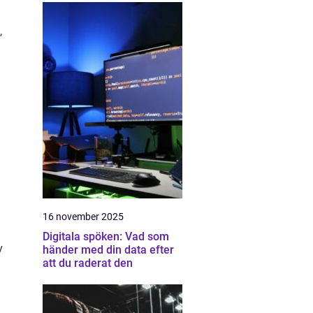
,
l
16 november 2025
Digitala spöken: Vad som
v
händer med din data efter
att du raderat den