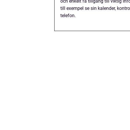
och enkelt få tillgång till viktig 
till exempel se sin kalender, kontr
telefon.