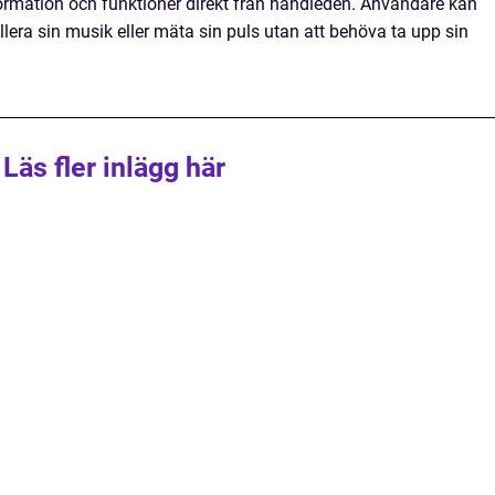
information och funktioner direkt från handleden. Användare kan
ollera sin musik eller mäta sin puls utan att behöva ta upp sin
Läs fler inlägg här