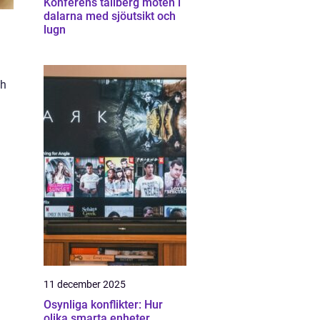
Konferens tällberg möten i
dalarna med sjöutsikt och
lugn
ch
11 december 2025
Osynliga konflikter: Hur
olika smarta enheter