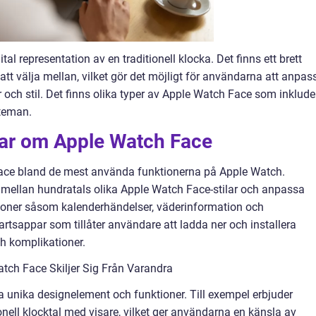
al representation av en traditionell klocka. Det finns ett brett
tt välja mellan, vilket gör det möjligt för användarna att anpas
r och stil. Det finns olika typer av Apple Watch Face som inklude
 teman.
gar om Apple Watch Face
 Face bland de mest använda funktionerna på Apple Watch.
a mellan hundratals olika Apple Watch Face-stilar och anpassa
tioner såsom kalenderhändelser, väderinformation och
artsappar som tillåter användare att ladda ner och installera
ch komplikationer.
tch Face Skiljer Sig Från Varandra
 unika designelement och funktioner. Till exempel erbjuder
nell klocktal med visare, vilket ger användarna en känsla av