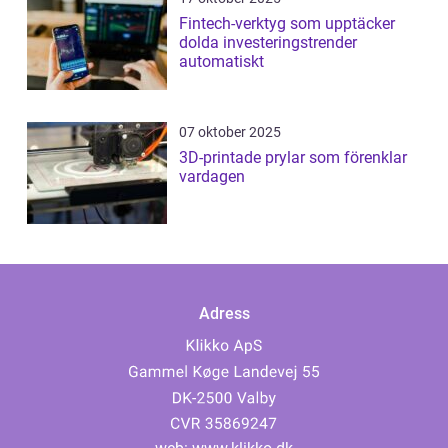
Fintech-verktyg som upptäcker
dolda investeringstrender
automatiskt
07 oktober 2025
3D-printade prylar som förenklar
vardagen
Adress