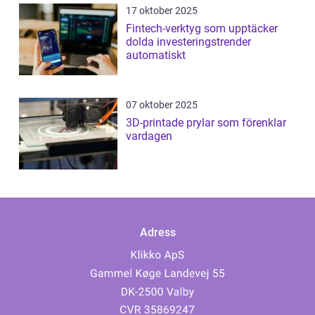
17 oktober 2025
Fintech-verktyg som upptäcker
dolda investeringstrender
automatiskt
07 oktober 2025
3D-printade prylar som förenklar
vardagen
Adress