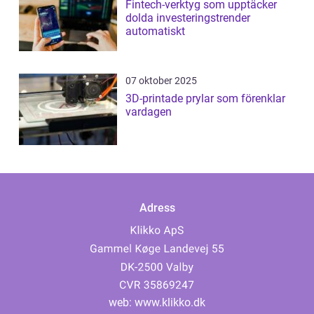
Fintech-verktyg som upptäcker
dolda investeringstrender
automatiskt
07 oktober 2025
3D-printade prylar som förenklar
vardagen
Adress
web:
www.klikko.dk