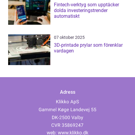
Fintech-verktyg som upptäcker
dolda investeringstrender
automatiskt
07 oktober 2025
3D-printade prylar som förenklar
vardagen
Adress
web:
www.klikko.dk