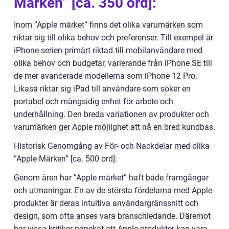
Märken” [ca. 350 ord]:
Inom ”Apple märket” finns det olika varumärken som
riktar sig till olika behov och preferenser. Till exempel är
iPhone serien primärt riktad till mobilanvändare med
olika behov och budgetar, varierande från iPhone SE till
de mer avancerade modellerna som iPhone 12 Pro.
Likaså riktar sig iPad till användare som söker en
portabel och mångsidig enhet för arbete och
underhållning. Den breda variationen av produkter och
varumärken ger Apple möjlighet att nå en bred kundbas.
Historisk Genomgång av För- och Nackdelar med olika
”Apple Märken” [ca. 500 ord]:
Genom åren har ”Apple märket” haft både framgångar
och utmaningar. En av de största fördelarna med Apple-
produkter är deras intuitiva användargränssnitt och
design, som ofta anses vara branschledande. Däremot
har vissa kritiker påpekat att Apple-produkter kan vara