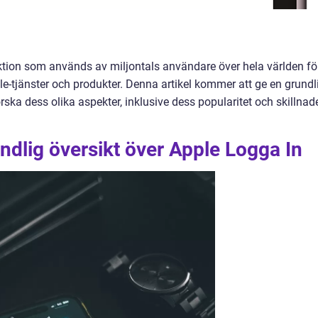
ktion som används av miljontals användare över hela världen fö
-tjänster och produkter. Denna artikel kommer att ge en grundl
rska dess olika aspekter, inklusive dess popularitet och skillnad
ndlig översikt över Apple Logga In