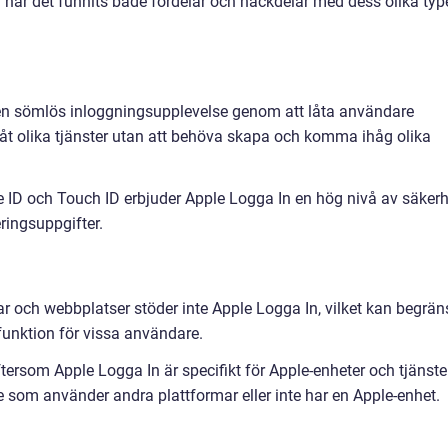
har det funnits både fördelar och nackdelar med dess olika type
 en sömlös inloggningsupplevelse genom att låta användare
åt olika tjänster utan att behöva skapa och komma ihåg olika
 ID och Touch ID erbjuder Apple Logga In en hög nivå av säkerh
ringsuppgifter.
 och webbplatser stöder inte Apple Logga In, vilket kan begrän
unktion för vissa användare.
ersom Apple Logga In är specifikt för Apple-enheter och tjänste
 som använder andra plattformar eller inte har en Apple-enhet.