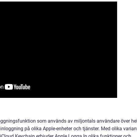
oggningsfunktion som används av miljontals användare över he
 inloggning på olika Apple-enheter och tjänster. Med olika varian
 iCloud Keychain erbjuder Apple Logga In olika funktioner och