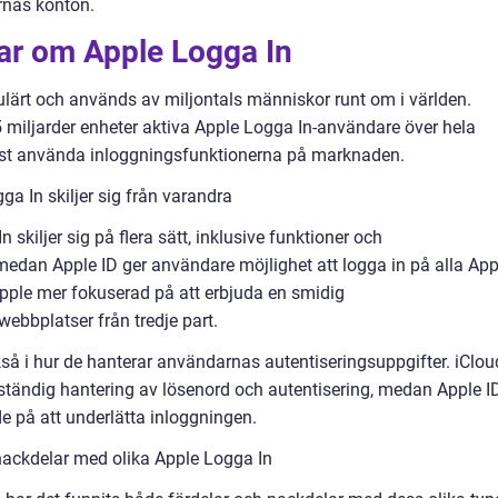
rnas konton.
gar om Apple Logga In
ulärt och används av miljontals människor runt om i världen.
1,5 miljarder enheter aktiva Apple Logga In-användare över hela
e mest använda inloggningsfunktionerna på marknaden.
a In skiljer sig från varandra
 skiljer sig på flera sätt, inklusive funktioner och
edan Apple ID ger användare möjlighet att logga in på alla App
 Apple mer fokuserad på att erbjuda en smidig
ebbplatser från tredje part.
kså i hur de hanterar användarnas autentiseringsuppgifter. iClou
llständig hantering av lösenord och autentisering, medan Apple I
de på att underlätta inloggningen.
nackdelar med olika Apple Logga In