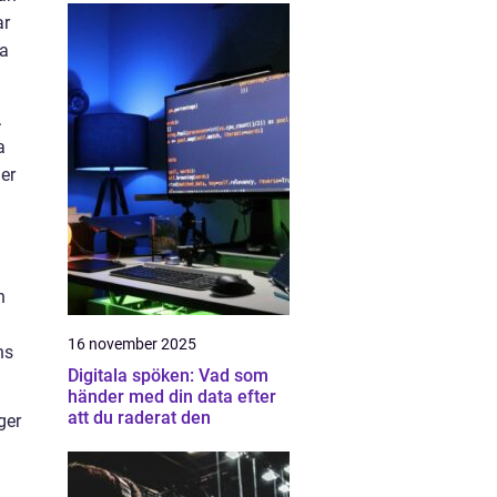
ar
ta
.
a
er
n
16 november 2025
ns
Digitala spöken: Vad som
händer med din data efter
att du raderat den
ger