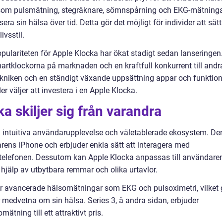
 som pulsmätning, stegräknare, sömnspårning och EKG-mätning
ra sin hälsa över tid. Detta gör det möjligt för individer att sät
ivsstil.
ulariteten för Apple Klocka har ökat stadigt sedan lanseringen
martklockorna på marknaden och en kraftfull konkurrent till andr
ekniken och en ständigt växande uppsättning appar och funktion
ler väljer att investera i en Apple Klocka.
a skiljer sig från varandra
 intuitiva användarupplevelse och väletablerade ekosystem. De
ens iPhone och erbjuder enkla sätt att interagera med
telefonen. Dessutom kan Apple Klocka anpassas till användare
jälp av utbytbara remmar och olika urtavlor.
er avancerade hälsomätningar som EKG och pulsoximetri, vilket 
medvetna om sin hälsa. Series 3, å andra sidan, erbjuder
tning till ett attraktivt pris.