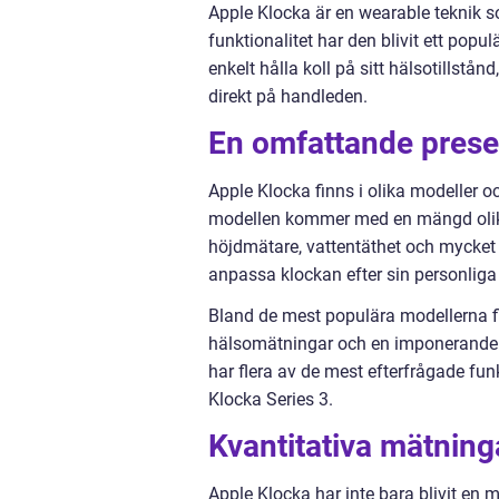
Apple Klocka är en wearable teknik s
funktionalitet har den blivit ett pop
enkelt hålla koll på sitt hälsotills
direkt på handleden.
En omfattande prese
Apple Klocka finns i olika modeller o
modellen kommer med en mängd olika 
höjdmätare, vattentäthet och mycket 
anpassa klockan efter sin personliga s
Bland de mest populära modellerna f
hälsomätningar och en imponerande ba
har flera av de mest efterfrågade fun
Klocka Series 3.
Kvantitativa mätnin
Apple Klocka har inte bara blivit en 