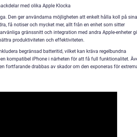
nackdelar med olika Apple Klocka
. Den ger användarna möjligheten att enkelt hålla koll på sin
, få notiser och mycket mer, allt från en enhet som sitter
vänliga gränssnitt och integration med andra Apple-enheter g
örbättra produktiviteten och effektiviteten.
ludera begränsad batteritid, vilket kan kräva regelbundna
en kompatibel iPhone i närheten för att få full funktionalitet. Ä
den fortfarande drabbas av skador om den exponeras för extrem