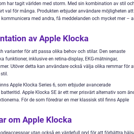
om har tagit världen med storm. Med sin kombination av stil oc
ulärt val för många. Produkten erbjuder användare möjligheten att
tånd, kommunicera med andra, få meddelanden och mycket mer – al
ntation av Apple Klocka
ch varianter för att passa olika behov och stilar. Den senaste
funktioner, inklusive en retina-display, EKG-mätningar,
mer. Utöver detta kan användare också välja olika remmar för a
til.
inns Apple Klocka Series 6, som erbjuder avancerade
tteritid. Apple Klocka SE är ett mer prisvärt alternativ som än
ktionerna. För de som föredrar en mer klassisk stil finns Apple
gar om Apple Klocka
modeaccessoar utan också en värdefull pryl för att förbättra häl