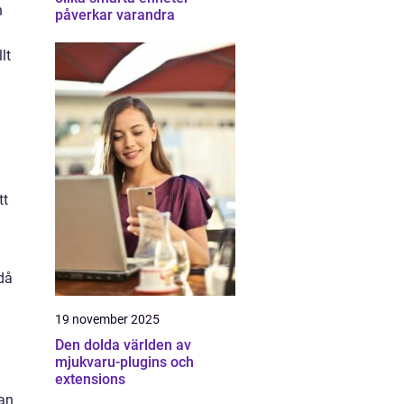
h
påverkar varandra
lt
tt
då
19 november 2025
Den dolda världen av
mjukvaru-plugins och
extensions
san