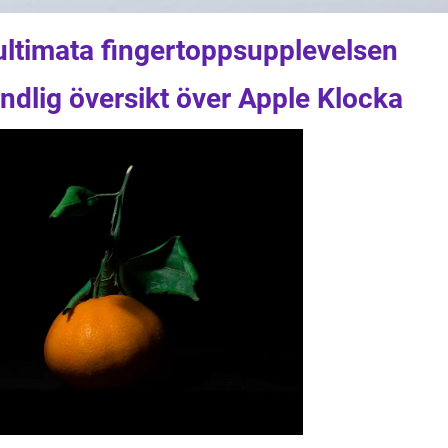
ultimata fingertoppsupplevelsen
ndlig översikt över Apple Klocka