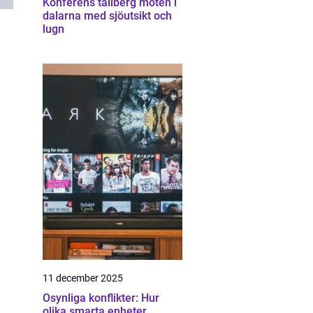
Konferens tällberg möten i
dalarna med sjöutsikt och
lugn
11 december 2025
Osynliga konflikter: Hur
olika smarta enheter