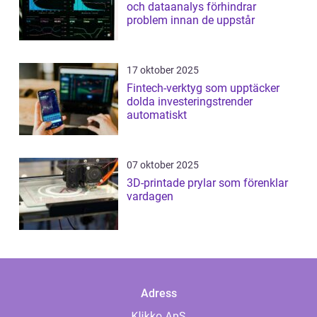
och dataanalys förhindrar
problem innan de uppstår
17 oktober 2025
Fintech-verktyg som upptäcker
dolda investeringstrender
automatiskt
07 oktober 2025
3D-printade prylar som förenklar
vardagen
Adress