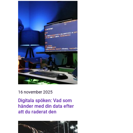
16 november 2025
Digitala spöken: Vad som
händer med din data efter
att du raderat den