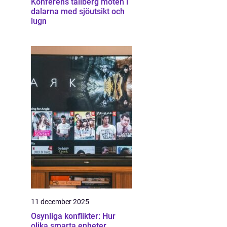
Konferens tällberg möten i
dalarna med sjöutsikt och
lugn
11 december 2025
Osynliga konflikter: Hur
olika smarta enheter