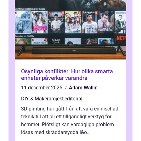
Osynliga konflikter: Hur olika smarta
enheter påverkar varandra
11 december 2025
Adam Wallin
DIY & Makerprojekt
,
editorial
3D-printing har gått från att vara en nischad
teknik till att bli ett tillgängligt verktyg för
hemmet. Plötsligt kan vardagliga problem
lösas med skräddarsydda l&o...