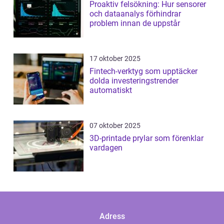
Proaktiv felsökning: Hur sensorer
och dataanalys förhindrar
problem innan de uppstår
17 oktober 2025
Fintech-verktyg som upptäcker
dolda investeringstrender
automatiskt
07 oktober 2025
3D-printade prylar som förenklar
vardagen
Adress