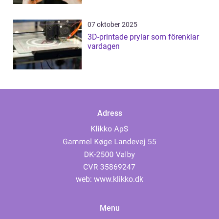
07 oktober 2025
3D-printade prylar som förenklar
vardagen
Adress
web:
www.klikko.dk
Menu