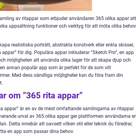
amling av ritappar som erbjuder användaren 365 olika appar att
nika uppsättning funktioner och verktyg för att möta olika behov
apa realistiska porträtt, abstrakta konstverk eller enkla skisser,
ita appar” för dig. Populära appar inkluderar ”Sketch Pro”, en app
och möjligheten att använda olika lager för att skapa djup och
r en annan populär app som är perfekt för de som vill
ormer. Med dess oändliga möjligheter kan du föra fram din
t.
ar om ”365 rita appar”
ita appar” är en av de mest omfattande samlingarna av ritappar
onerande urval av 365 olika appar ger plattformen användarna e
n. Detta innebär att oavsett vilken stil eller teknik du föredrar,
itta en app som passar dina behov.