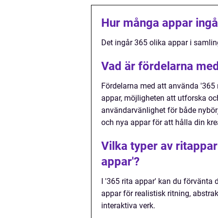
Hur många appar ingår 
Det ingår 365 olika appar i samling
Vad är fördelarna med 
Fördelarna med att använda '365 ri
appar, möjligheten att utforska oc
användarvänlighet för både nybör
och nya appar för att hålla din kre
Vilka typer av ritappar
appar'?
I '365 rita appar' kan du förvänta d
appar för realistisk ritning, abst
interaktiva verk.