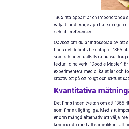
”365 rita appar” är en imponerande s
välja bland. Varje app har sin egen u
och stilpreferenser.
Oavsett om du är intresserad av att sk
finns det definitivt en ritapp i ”365 r
som erbjuder realistiska penseldrag 
textur i dina verk. ”Doodle Master” ä
experimentera med olika stilar och f
kreativitet på ett roligt och lekfullt sät
Kvantitativa mätning
Det finns ingen tvekan om att ”365 r
som finns tillgängliga. Med sitt imp
enorm mängd alternativ att välja mella
kommer du med all sannolikhet att h