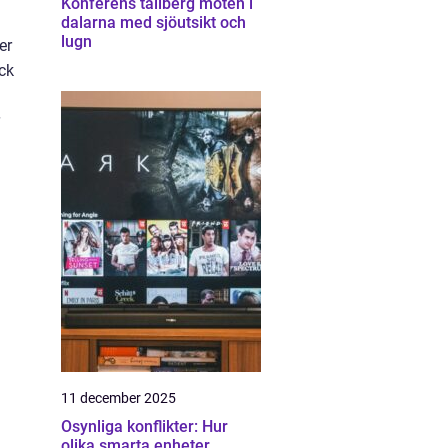
Konferens tällberg möten i
dalarna med sjöutsikt och
lugn
er
ock
11 december 2025
Osynliga konflikter: Hur
olika smarta enheter