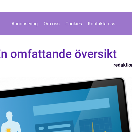
Annonsering
Om oss
Cookies
Kontakta oss
En omfattande översikt
redaktio