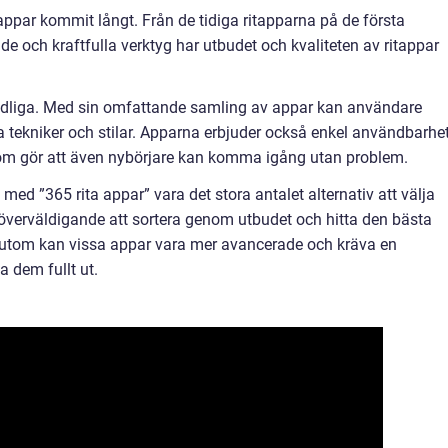
tappar kommit långt. Från de tidiga ritapparna på de första
e och kraftfulla verktyg har utbudet och kvaliteten av ritappar
tydliga. Med sin omfattande samling av appar kan användare
 tekniker och stilar. Apparna erbjuder också enkel användbarhe
som gör att även nybörjare kan komma igång utan problem.
ed ”365 rita appar” vara det stora antalet alternativ att välja
överväldigande att sortera genom utbudet och hitta den bästa
sutom kan vissa appar vara mer avancerade och kräva en
 dem fullt ut.