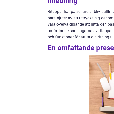
Inledning
Ritappar har på senare år blivit alltm
bara njuter av att uttrycka sig genom
vara överväldigande att hitta den bä
omfattande samlingarna av ritappar är
och funktioner för att ta din ritning ti
En omfattande presen