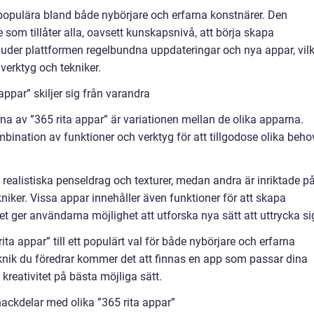
 populära bland både nybörjare och erfarna konstnärer. Den
som tillåter alla, oavsett kunskapsnivå, att börja skapa
uder plattformen regelbundna uppdateringar och nya appar, vilk
verktyg och tekniker.
appar” skiljer sig från varandra
a av ”365 rita appar” är variationen mellan de olika apparna.
bination av funktioner och verktyg för att tillgodose olika beho
realistiska penseldrag och texturer, medan andra är inriktade p
niker. Vissa appar innehåller även funktioner för att skapa
lket ger användarna möjlighet att utforska nya sätt att uttrycka si
ta appar” till ett populärt val för både nybörjare och erfarna
 teknik du föredrar kommer det att finnas en app som passar dina
 kreativitet på bästa möjliga sätt.
ackdelar med olika ”365 rita appar”