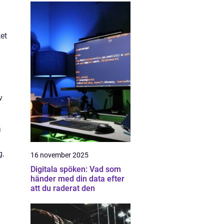
et
v
å
g.
16 november 2025
Digitala spöken: Vad som
händer med din data efter
att du raderat den