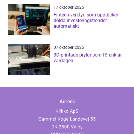
17 oktober 2025
Fintech-verktyg som upptäcker
dolda investeringstrender
automatiskt
07 oktober 2025
3D-printade prylar som förenklar
vardagen
Adress