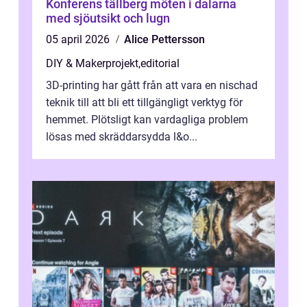
Konferens tällberg möten i dalarna
med sjöutsikt och lugn
05 april 2026
Alice Pettersson
DIY & Makerprojekt
,
editorial
3D-printing har gått från att vara en nischad
teknik till att bli ett tillgängligt verktyg för
hemmet. Plötsligt kan vardagliga problem
lösas med skräddarsydda l&o...