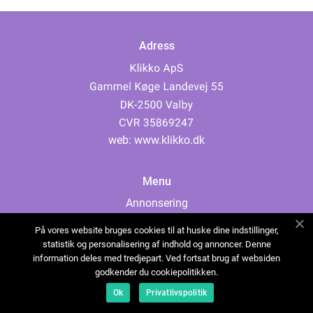
Adress
web:
www.klikko.dk
Menu
Annonsering
Om oss
På vores website bruges cookies til at huske dine indstillinger,
Cookies
statistik og personalisering af indhold og annoncer. Denne
information deles med tredjepart. Ved fortsat brug af websiden
Kontakta oss
godkender du cookiepolitikken.
Sitemap
Ok
Privatlivspolitik